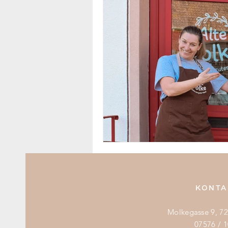
KONTA
Molkegasse 9, 7
07576 / 