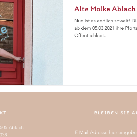
Alte Molke Ablach 
Nun ist es endlich soweit! D
ab dem 05.03.2021 ihre Pforte
Öffentlichkeit...
KT
BLEIBEN SIE 
2505 Ablach
E-Mail-Adresse hier eingeb
1038